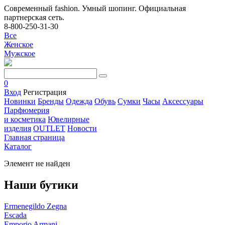
Современный fashion. Умный шопинг. Официальная
партнерская сеть.
8-800-250-31-30
Все
Женское
Мужское
0
Вход
Регистрация
Новинки
Бренды
Одежда
Обувь
Сумки
Часы
Аксессуары
Парфюмерия
и косметика
Ювелирные
изделия
OUTLET
Новости
Главная страница
Каталог
Элемент не найден
Наши бутики
Ermenegildo Zegna
Escada
Emporio Armani