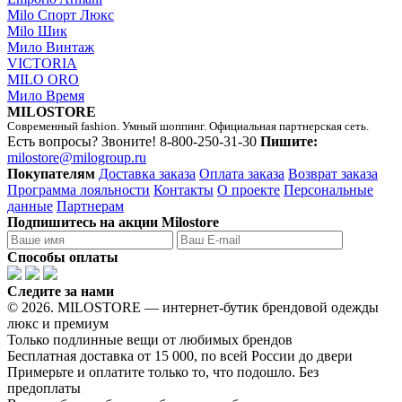
Milo Спорт Люкс
Milo Шик
Мило Винтаж
VICTORIA
MILO ORO
Мило Время
MILOSTORE
Современный fashion. Умный шоппинг. Официальная партнерская сеть.
Есть вопросы? Звоните!
8-800-250-31-30
Пишите:
milostore@milogroup.ru
Покупателям
Доставка заказа
Оплата заказа
Возврат заказа
Программа лояльности
Контакты
О проекте
Персональные
данные
Партнерам
Подпишитесь на акции Milostore
Способы оплаты
Следите за нами
© 2026. MILOSTORE — интернет-бутик брендовой одежды
люкс и премиум
Только подлинные вещи от любимых брендов
Бесплатная доставка от 15 000, по всей России до двери
Примерьте и оплатите только то, что подошло. Без
предоплаты