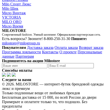
Milo Спорт Люкс
Milo Шик
Мило Винтаж
VICTORIA
MILO ORO
Мило Время
MILOSTORE
Современный fashion. Умный шоппинг. Официальная партнерская сеть.
Есть вопросы? Звоните!
8-800-250-31-30
Пишите:
milostore@milogroup.ru
Покупателям
Доставка заказа
Оплата заказа
Возврат заказа
Программа лояльности
Контакты
О проекте
Персональные
данные
Партнерам
Подпишитесь на акции Milostore
Способы оплаты
Следите за нами
© 2026. MILOSTORE — интернет-бутик брендовой одежды
люкс и премиум
Только подлинные вещи от любимых брендов
Бесплатная доставка от 15 000, по всей России до двери
Примерьте и оплатите только то, что подошло. Без
предоплаты