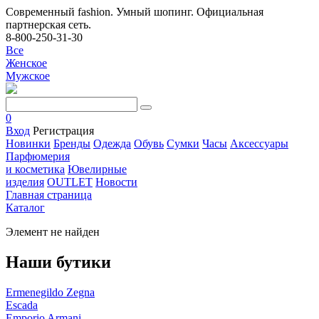
Современный fashion. Умный шопинг. Официальная
партнерская сеть.
8-800-250-31-30
Все
Женское
Мужское
0
Вход
Регистрация
Новинки
Бренды
Одежда
Обувь
Сумки
Часы
Аксессуары
Парфюмерия
и косметика
Ювелирные
изделия
OUTLET
Новости
Главная страница
Каталог
Элемент не найден
Наши бутики
Ermenegildo Zegna
Escada
Emporio Armani