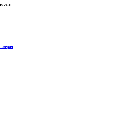
я сеть.
юмерия