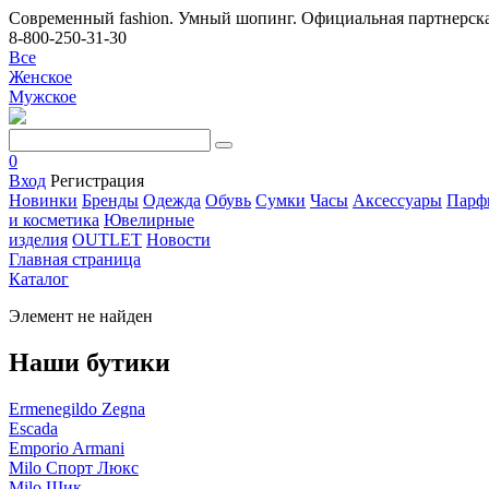
Современный fashion. Умный шопинг. Официальная партнерска
8-800-250-31-30
Все
Женское
Мужское
0
Вход
Регистрация
Новинки
Бренды
Одежда
Обувь
Сумки
Часы
Аксессуары
Парф
и косметика
Ювелирные
изделия
OUTLET
Новости
Главная страница
Каталог
Элемент не найден
Наши бутики
Ermenegildo Zegna
Escada
Emporio Armani
Milo Спорт Люкс
Milo Шик