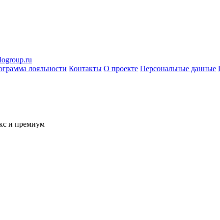
logroup.ru
ограмма лояльности
Контакты
О проекте
Персональные данные
кс и премиум