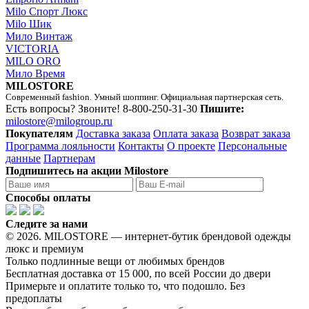
Milo Спорт Люкс
Milo Шик
Мило Винтаж
VICTORIA
MILO ORO
Мило Время
MILOSTORE
Современный fashion. Умный шоппинг. Официальная партнерская сеть.
Есть вопросы? Звоните!
8-800-250-31-30
Пишите:
milostore@milogroup.ru
Покупателям
Доставка заказа
Оплата заказа
Возврат заказа
Программа лояльности
Контакты
О проекте
Персональные
данные
Партнерам
Подпишитесь на акции Milostore
Способы оплаты
Следите за нами
© 2026. MILOSTORE — интернет-бутик брендовой одежды
люкс и премиум
Только подлинные вещи от любимых брендов
Бесплатная доставка от 15 000, по всей России до двери
Примерьте и оплатите только то, что подошло. Без
предоплаты