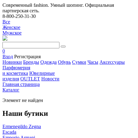
Современный fashion. Умный шопинг. Официальная
партнерская сеть.
8-800-250-31-30
Все
Женское
Мужское
0
Вход
Регистрация
Новинки
Бренды
Одежда
Обувь
Сумки
Часы
Аксессуары
Парфюмерия
и косметика
Ювелирные
изделия
OUTLET
Новости
Главная страница
Каталог
Элемент не найден
Наши бутики
Ermenegildo Zegna
Escada
Emporio Armani