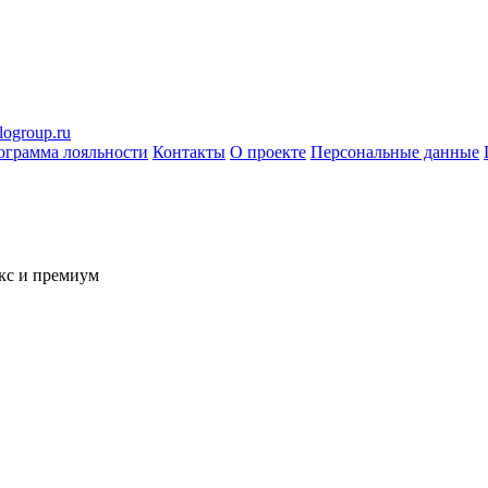
logroup.ru
ограмма лояльности
Контакты
О проекте
Персональные данные
кс и премиум