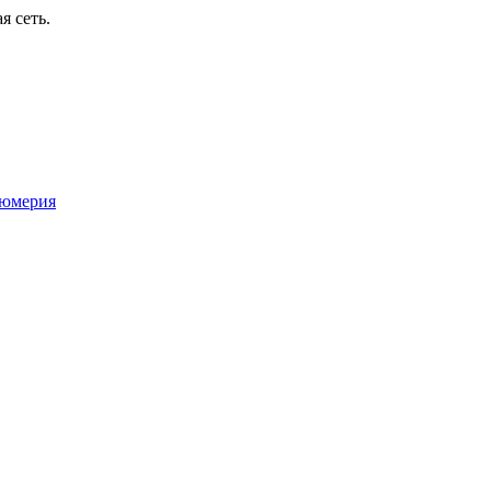
я сеть.
юмерия