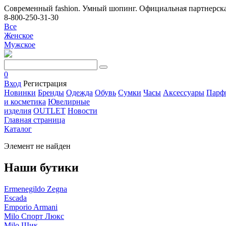
Современный fashion. Умный шопинг. Официальная партнерска
8-800-250-31-30
Все
Женское
Мужское
0
Вход
Регистрация
Новинки
Бренды
Одежда
Обувь
Сумки
Часы
Аксессуары
Парф
и косметика
Ювелирные
изделия
OUTLET
Новости
Главная страница
Каталог
Элемент не найден
Наши бутики
Ermenegildo Zegna
Escada
Emporio Armani
Milo Спорт Люкс
Milo Шик