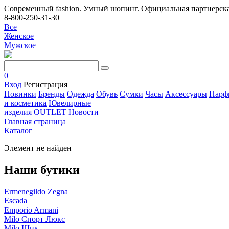
Современный fashion. Умный шопинг. Официальная партнерска
8-800-250-31-30
Все
Женское
Мужское
0
Вход
Регистрация
Новинки
Бренды
Одежда
Обувь
Сумки
Часы
Аксессуары
Парф
и косметика
Ювелирные
изделия
OUTLET
Новости
Главная страница
Каталог
Элемент не найден
Наши бутики
Ermenegildo Zegna
Escada
Emporio Armani
Milo Спорт Люкс
Milo Шик