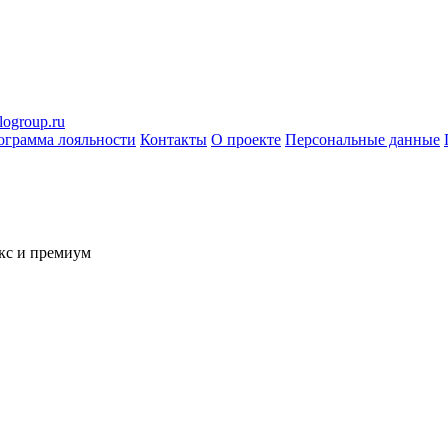
logroup.ru
ограмма лояльности
Контакты
О проекте
Персональные данные
кс и премиум