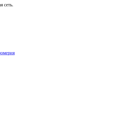
я сеть.
юмерия