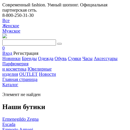
Современный fashion. Умный шопинг. Официальная
партнерская сеть.
8-800-250-31-30
Все
Женское
Мужское
0
Вход
Регистрация
Новинки
Бренды
Одежда
Обувь
Сумки
Часы
Аксессуары
Парфюмерия
и косметика
Ювелирные
изделия
OUTLET
Новости
Главная страница
Каталог
Элемент не найден
Наши бутики
Ermenegildo Zegna
Escada
Emporio Armani