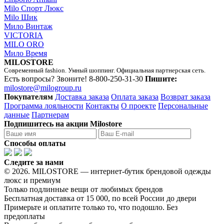
Milo Спорт Люкс
Milo Шик
Мило Винтаж
VICTORIA
MILO ORO
Мило Время
MILOSTORE
Современный fashion. Умный шоппинг. Официальная партнерская сеть.
Есть вопросы? Звоните!
8-800-250-31-30
Пишите:
milostore@milogroup.ru
Покупателям
Доставка заказа
Оплата заказа
Возврат заказа
Программа лояльности
Контакты
О проекте
Персональные
данные
Партнерам
Подпишитесь на акции Milostore
Способы оплаты
Следите за нами
© 2026. MILOSTORE — интернет-бутик брендовой одежды
люкс и премиум
Только подлинные вещи от любимых брендов
Бесплатная доставка от 15 000, по всей России до двери
Примерьте и оплатите только то, что подошло. Без
предоплаты