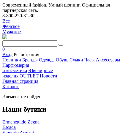
Современный fashion. Умный шопинг. Официальная
партнерская сеть.
8-800-250-31-30
Все
Женское
Мужское
0
Вход
Регистрация
Новинки
Бренды
Одежда
Обувь
Сумки
Часы
Аксессуары
Парфюмерия
и косметика
Ювелирные
изделия
OUTLET
Новости
Главная страница
Каталог
Элемент не найден
Наши бутики
Ermenegildo Zegna
Escada
Emporio Armani