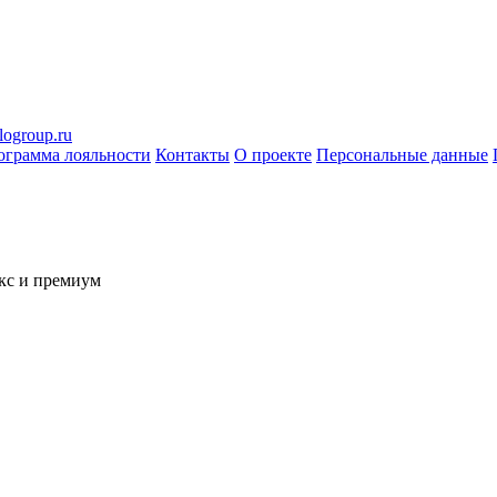
logroup.ru
ограмма лояльности
Контакты
О проекте
Персональные данные
кс и премиум