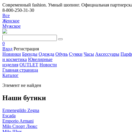
Современный fashion. Умный шопинг. Официальная партнерска
8-800-250-31-30
Все
Женское
Мужское
0
Вход
Регистрация
Новинки
Бренды
Одежда
Обувь
Сумки
Часы
Аксессуары
Парф
и косметика
Ювелирные
изделия
OUTLET
Новости
Главная страница
Каталог
Элемент не найден
Наши бутики
Ermenegildo Zegna
Escada
Emporio Armani
Milo Спорт Люкс
Milo Шик