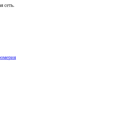
я сеть.
юмерия