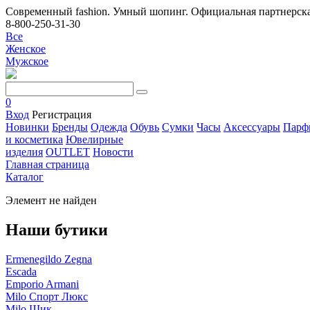
Современный fashion. Умный шопинг. Официальная партнерска
8-800-250-31-30
Все
Женское
Мужское
0
Вход
Регистрация
Новинки
Бренды
Одежда
Обувь
Сумки
Часы
Аксессуары
Парф
и косметика
Ювелирные
изделия
OUTLET
Новости
Главная страница
Каталог
Элемент не найден
Наши бутики
Ermenegildo Zegna
Escada
Emporio Armani
Milo Спорт Люкс
Milo Шик