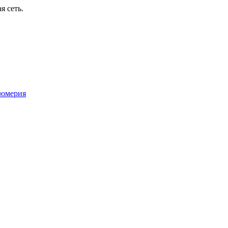
я сеть.
юмерия