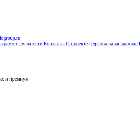
logroup.ru
ограмма лояльности
Контакты
О проекте
Персональные данные
кс и премиум