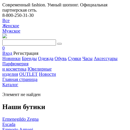
Современный fashion. Умный шопинг. Официальная
партнерская сеть.
8-800-250-31-30
Все
Женское
Мужское
0
Вход
Регистрация
Новинки
Бренды
Одежда
Обувь
Сумки
Часы
Аксессуары
Парфюмерия
и косметика
Ювелирные
изделия
OUTLET
Новости
Главная страница
Каталог
Элемент не найден
Наши бутики
Ermenegildo Zegna
Escada
Emporio Armani