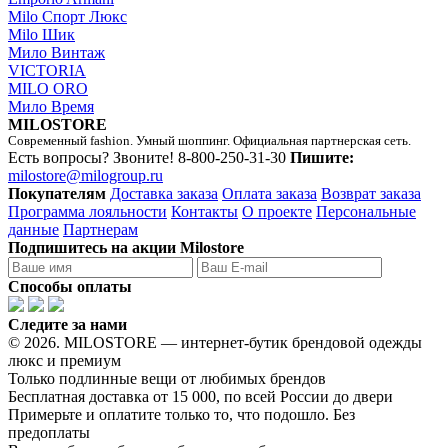
Milo Спорт Люкс
Milo Шик
Мило Винтаж
VICTORIA
MILO ORO
Мило Время
MILOSTORE
Современный fashion. Умный шоппинг. Официальная партнерская сеть.
Есть вопросы? Звоните!
8-800-250-31-30
Пишите:
milostore@milogroup.ru
Покупателям
Доставка заказа
Оплата заказа
Возврат заказа
Программа лояльности
Контакты
О проекте
Персональные
данные
Партнерам
Подпишитесь на акции Milostore
Способы оплаты
Следите за нами
© 2026. MILOSTORE — интернет-бутик брендовой одежды
люкс и премиум
Только подлинные вещи от любимых брендов
Бесплатная доставка от 15 000, по всей России до двери
Примерьте и оплатите только то, что подошло. Без
предоплаты