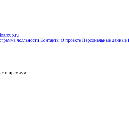
logroup.ru
ограмма лояльности
Контакты
О проекте
Персональные данные
кс и премиум