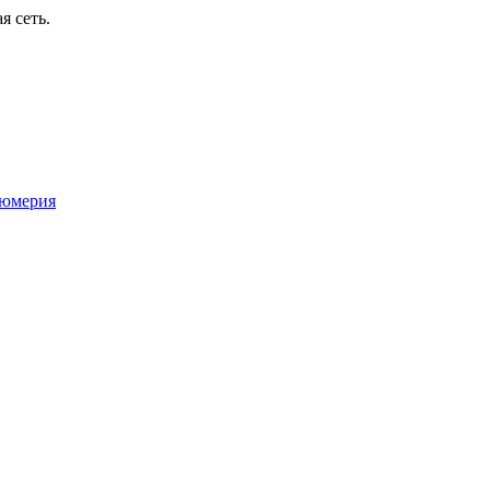
я сеть.
юмерия