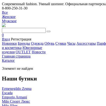
Современный fashion. Умный шопинг. Официальная партнерска
8-800-250-31-30
Все
Женское
Мужское
0
Вход
Регистрация
Новинки
Бренды
Одежда
Обувь
Сумки
Часы
Аксессуары
Парф
и косметика
Ювелирные
изделия
OUTLET
Новости
Главная страница
Каталог
Элемент не найден
Наши бутики
Ermenegildo Zegna
Escada
Emporio Armani
Milo Спорт Люкс
Milo Шик