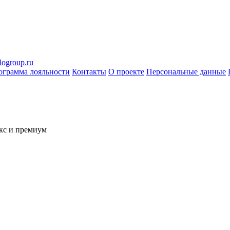
logroup.ru
ограмма лояльности
Контакты
О проекте
Персональные данные
кс и премиум