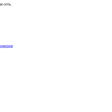
я сеть.
юмерия