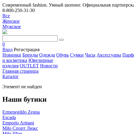
Современный fashion. Умный шопинг. Официальная партнерска
8-800-250-31-30
Все
Женское
Мужское
0
Вход
Регистрация
Новинки
Бренды
Одежда
Обувь
Сумки
Часы
Аксессуары
Парф
и косметика
Ювелирные
изделия
OUTLET
Новости
Главная страница
Каталог
Элемент не найден
Наши бутики
Ermenegildo Zegna
Escada
Emporio Armani
Milo Спорт Люкс
Milo Шик