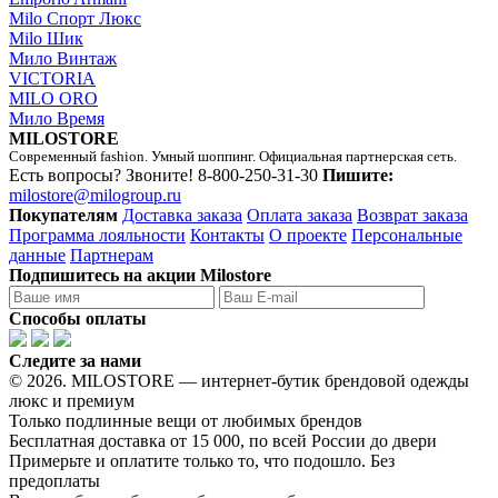
Milo Спорт Люкс
Milo Шик
Мило Винтаж
VICTORIA
MILO ORO
Мило Время
MILOSTORE
Современный fashion. Умный шоппинг. Официальная партнерская сеть.
Есть вопросы? Звоните!
8-800-250-31-30
Пишите:
milostore@milogroup.ru
Покупателям
Доставка заказа
Оплата заказа
Возврат заказа
Программа лояльности
Контакты
О проекте
Персональные
данные
Партнерам
Подпишитесь на акции Milostore
Способы оплаты
Следите за нами
© 2026. MILOSTORE — интернет-бутик брендовой одежды
люкс и премиум
Только подлинные вещи от любимых брендов
Бесплатная доставка от 15 000, по всей России до двери
Примерьте и оплатите только то, что подошло. Без
предоплаты