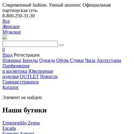
Современный fashion. Умный шопинг. Официальная
партнерская сеть.
8-800-250-31-30
Все
Женское
Мужское
0
Вход
Регистрация
Новинки
Бренды
Одежда
Обувь
Сумки
Часы
Аксессуары
Парфюмерия
и косметика
Ювелирные
изделия
OUTLET
Новости
Главная страница
Каталог
Элемент не найден
Наши бутики
Ermenegildo Zegna
Escada
Emporio Armani