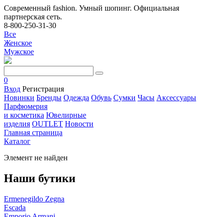
Современный fashion. Умный шопинг. Официальная
партнерская сеть.
8-800-250-31-30
Все
Женское
Мужское
0
Вход
Регистрация
Новинки
Бренды
Одежда
Обувь
Сумки
Часы
Аксессуары
Парфюмерия
и косметика
Ювелирные
изделия
OUTLET
Новости
Главная страница
Каталог
Элемент не найден
Наши бутики
Ermenegildo Zegna
Escada
Emporio Armani