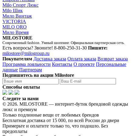
Milo Спорт Люкс
Milo Шик
Мило Винтаж
VICTORIA
MILO ORO
Мило Время
MILOSTORE
Современный fashion. Умный шоппинг. Официальная партнерская сеть.
Есть вопросы? Звоните!
8-800-250-31-30
Пишите:
milostore@milogroup.ru
Покупателям
Доставка заказа
Оплата заказа
Возврат заказа
Программа лояльности
Контакты
О проекте
Персональные
данные
Партнерам
Подпишитесь на акции Milostore
Способы оплаты
Следите за нами
© 2026. MILOSTORE — интернет-бутик брендовой одежды
люкс и премиум
Только подлинные вещи от любимых брендов
Бесплатная доставка от 15 000, по всей России до двери
Примерьте и оплатите только то, что подошло. Без
предоплаты