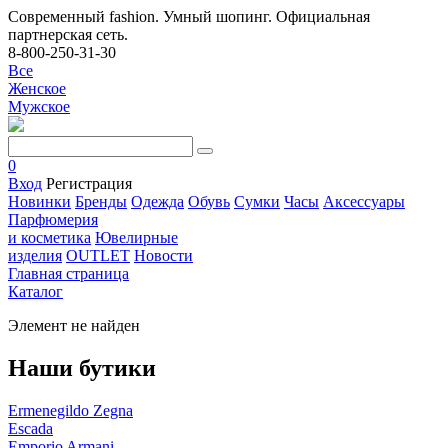
Современный fashion. Умный шопинг. Официальная
партнерская сеть.
8-800-250-31-30
Все
Женское
Мужское
0
Вход
Регистрация
Новинки
Бренды
Одежда
Обувь
Сумки
Часы
Аксессуары
Парфюмерия
и косметика
Ювелирные
изделия
OUTLET
Новости
Главная страница
Каталог
Элемент не найден
Наши бутики
Ermenegildo Zegna
Escada
Emporio Armani