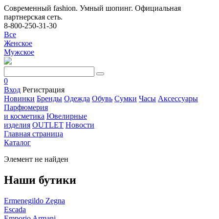
Современный fashion. Умный шопинг. Официальная
партнерская сеть.
8-800-250-31-30
Все
Женское
Мужское
0
Вход
Регистрация
Новинки
Бренды
Одежда
Обувь
Сумки
Часы
Аксессуары
Парфюмерия
и косметика
Ювелирные
изделия
OUTLET
Новости
Главная страница
Каталог
Элемент не найден
Наши бутики
Ermenegildo Zegna
Escada
Emporio Armani