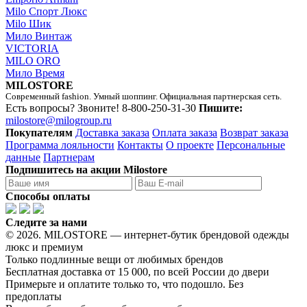
Milo Спорт Люкс
Milo Шик
Мило Винтаж
VICTORIA
MILO ORO
Мило Время
MILOSTORE
Современный fashion. Умный шоппинг. Официальная партнерская сеть.
Есть вопросы? Звоните!
8-800-250-31-30
Пишите:
milostore@milogroup.ru
Покупателям
Доставка заказа
Оплата заказа
Возврат заказа
Программа лояльности
Контакты
О проекте
Персональные
данные
Партнерам
Подпишитесь на акции Milostore
Способы оплаты
Следите за нами
© 2026. MILOSTORE — интернет-бутик брендовой одежды
люкс и премиум
Только подлинные вещи от любимых брендов
Бесплатная доставка от 15 000, по всей России до двери
Примерьте и оплатите только то, что подошло. Без
предоплаты