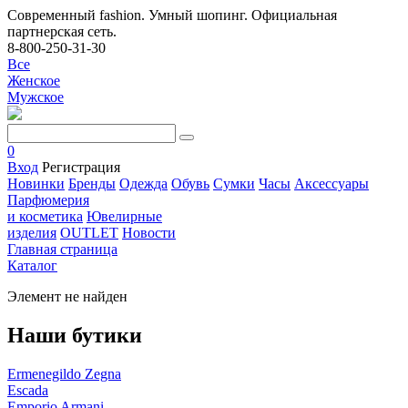
Современный fashion. Умный шопинг. Официальная
партнерская сеть.
8-800-250-31-30
Все
Женское
Мужское
0
Вход
Регистрация
Новинки
Бренды
Одежда
Обувь
Сумки
Часы
Аксессуары
Парфюмерия
и косметика
Ювелирные
изделия
OUTLET
Новости
Главная страница
Каталог
Элемент не найден
Наши бутики
Ermenegildo Zegna
Escada
Emporio Armani