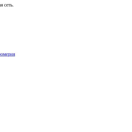
я сеть.
юмерия