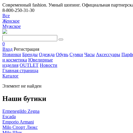
Современный fashion. Умный шопинг. Официальная партнерска
8-800-250-31-30
Все
Женское
Мужское
0
Вход
Регистрация
Новинки
Бренды
Одежда
Обувь
Сумки
Часы
Аксессуары
Парф
и косметика
Ювелирные
изделия
OUTLET
Новости
Главная страница
Каталог
Элемент не найден
Наши бутики
Ermenegildo Zegna
Escada
Emporio Armani
Milo Спорт Люкс
Milo Шик