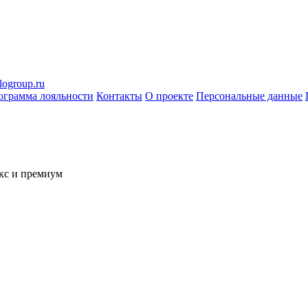
logroup.ru
ограмма лояльности
Контакты
О проекте
Персональные данные
кс и премиум