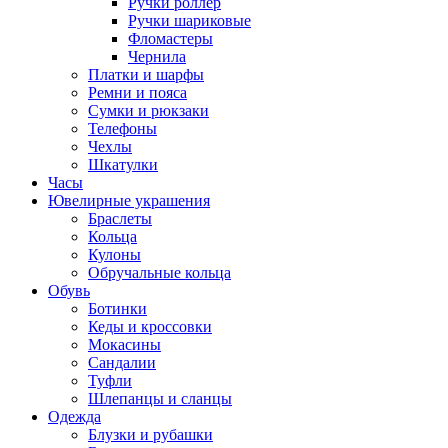
Ручки роллер
Ручки шариковые
Фломастеры
Чернила
Платки и шарфы
Ремни и пояса
Сумки и рюкзаки
Телефоны
Чехлы
Шкатулки
Часы
Ювелирные украшения
Браслеты
Кольца
Кулоны
Обручальные кольца
Обувь
Ботинки
Кеды и кроссовки
Мокасины
Сандалии
Туфли
Шлепанцы и сланцы
Одежда
Блузки и рубашки