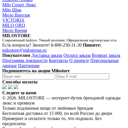
Milo Спорт Люкс
Milo Шик
Мило Винтаж
VICTORIA
MILO ORO
Мило Время
MILOSTORE
Современный fashion. Умный шоппинг. Официальная партнерская сеть.
Есть вопросы? Звоните!
8-800-250-31-30
Пишите:
milostore@milogroup.ru
Покупателям
Доставка заказа
Оплата заказа
Возврат заказа
Программа лояльности
Контакты
О проекте
Персональные
данные
Партнерам
Подпишитесь на акции Milostore
Способы оплаты
Следите за нами
© 2026. MILOSTORE — интернет-бутик брендовой одежды
люкс и премиум
Только подлинные вещи от любимых брендов
Бесплатная доставка от 15 000, по всей России до двери
Примерьте и оплатите только то, что подошло. Без
предоплаты