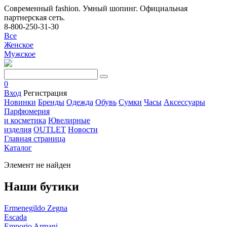
Современный fashion. Умный шопинг. Официальная
партнерская сеть.
8-800-250-31-30
Все
Женское
Мужское
0
Вход
Регистрация
Новинки
Бренды
Одежда
Обувь
Сумки
Часы
Аксессуары
Парфюмерия
и косметика
Ювелирные
изделия
OUTLET
Новости
Главная страница
Каталог
Элемент не найден
Наши бутики
Ermenegildo Zegna
Escada
Emporio Armani