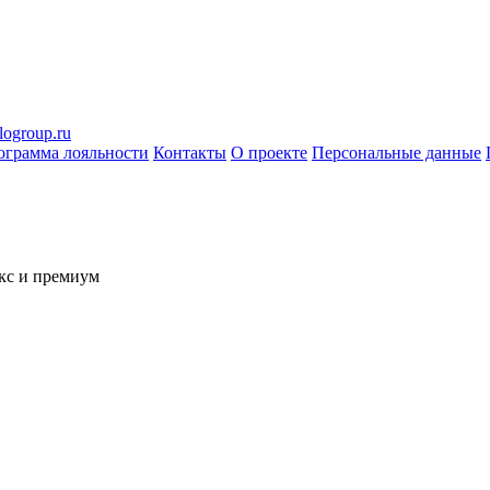
logroup.ru
ограмма лояльности
Контакты
О проекте
Персональные данные
кс и премиум