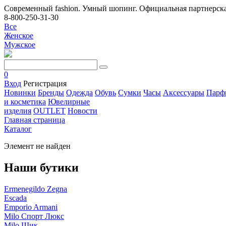
Современный fashion. Умный шопинг. Официальная партнерска
8-800-250-31-30
Все
Женское
Мужское
0
Вход
Регистрация
Новинки
Бренды
Одежда
Обувь
Сумки
Часы
Аксессуары
Парф
и косметика
Ювелирные
изделия
OUTLET
Новости
Главная страница
Каталог
Элемент не найден
Наши бутики
Ermenegildo Zegna
Escada
Emporio Armani
Milo Спорт Люкс
Milo Шик