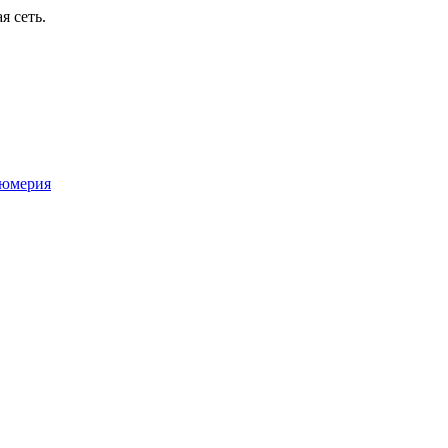
я сеть.
юмерия