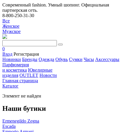
Современный fashion. Умный шопинг. Официальная
партнерская сеть.
8-800-250-31-30
Все
Женское
Мужское
0
Вход
Регистрация
Новинки
Бренды
Одежда
Обувь
Сумки
Часы
Аксессуары
Парфюмерия
и косметика
Ювелирные
изделия
OUTLET
Новости
Главная страница
Каталог
Элемент не найден
Наши бутики
Ermenegildo Zegna
Escada
Emporio Armani