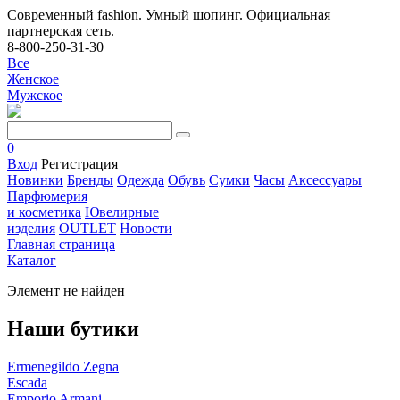
Современный fashion. Умный шопинг. Официальная
партнерская сеть.
8-800-250-31-30
Все
Женское
Мужское
0
Вход
Регистрация
Новинки
Бренды
Одежда
Обувь
Сумки
Часы
Аксессуары
Парфюмерия
и косметика
Ювелирные
изделия
OUTLET
Новости
Главная страница
Каталог
Элемент не найден
Наши бутики
Ermenegildo Zegna
Escada
Emporio Armani