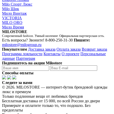
Milo Спорт Люкс
Milo Шик
Мило Винтаж
VICTORIA
MILO ORO
Мило Время
MILOSTORE
Современный fashion. Умный шоппинг. Официальная партнерская сеть.
Есть вопросы? Звоните!
8-800-250-31-30
Пишите:
milostore@milogroup.ru
Покупателям
Доставка заказа
Оплата заказа
Возврат заказа
Программа лояльности
Контакты
О проекте
Персональные
данные
Партнерам
Подпишитесь на акции Milostore
Способы оплаты
Следите за нами
© 2026. MILOSTORE — интернет-бутик брендовой одежды
люкс и премиум
Только подлинные вещи от любимых брендов
Бесплатная доставка от 15 000, по всей России до двери
Примерьте и оплатите только то, что подошло. Без
предоплаты