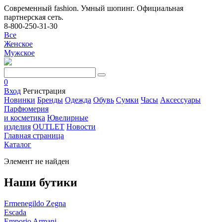
Современный fashion. Умный шопинг. Официальная
партнерская сеть.
8-800-250-31-30
Все
Женское
Мужское
0
Вход
Регистрация
Новинки
Бренды
Одежда
Обувь
Сумки
Часы
Аксессуары
Парфюмерия
и косметика
Ювелирные
изделия
OUTLET
Новости
Главная страница
Каталог
Элемент не найден
Наши бутики
Ermenegildo Zegna
Escada
Emporio Armani