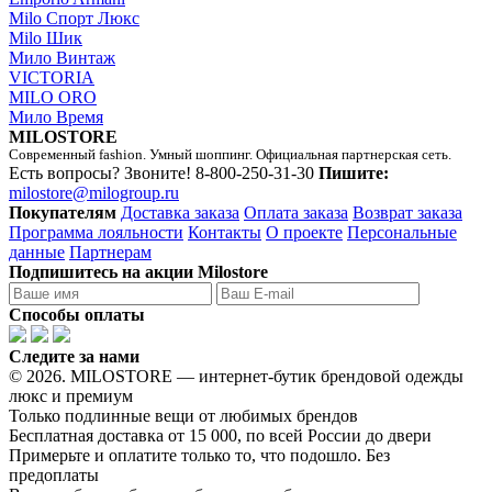
Milo Спорт Люкс
Milo Шик
Мило Винтаж
VICTORIA
MILO ORO
Мило Время
MILOSTORE
Современный fashion. Умный шоппинг. Официальная партнерская сеть.
Есть вопросы? Звоните!
8-800-250-31-30
Пишите:
milostore@milogroup.ru
Покупателям
Доставка заказа
Оплата заказа
Возврат заказа
Программа лояльности
Контакты
О проекте
Персональные
данные
Партнерам
Подпишитесь на акции Milostore
Способы оплаты
Следите за нами
© 2026. MILOSTORE — интернет-бутик брендовой одежды
люкс и премиум
Только подлинные вещи от любимых брендов
Бесплатная доставка от 15 000, по всей России до двери
Примерьте и оплатите только то, что подошло. Без
предоплаты