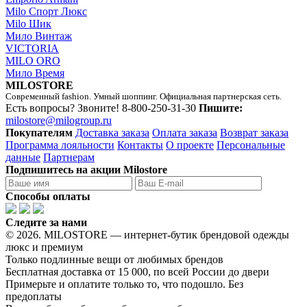
Milo Спорт Люкс
Milo Шик
Мило Винтаж
VICTORIA
MILO ORO
Мило Время
MILOSTORE
Современный fashion. Умный шоппинг. Официальная партнерская сеть.
Есть вопросы? Звоните!
8-800-250-31-30
Пишите:
milostore@milogroup.ru
Покупателям
Доставка заказа
Оплата заказа
Возврат заказа
Программа лояльности
Контакты
О проекте
Персональные
данные
Партнерам
Подпишитесь на акции Milostore
Способы оплаты
Следите за нами
© 2026. MILOSTORE — интернет-бутик брендовой одежды
люкс и премиум
Только подлинные вещи от любимых брендов
Бесплатная доставка от 15 000, по всей России до двери
Примерьте и оплатите только то, что подошло. Без
предоплаты