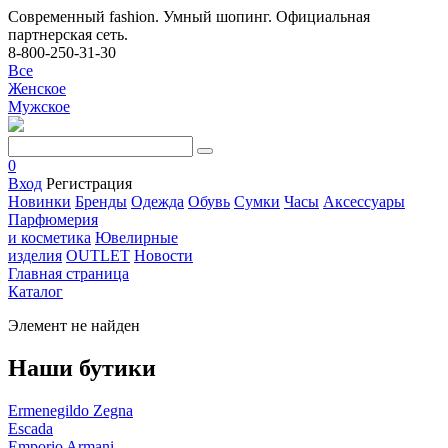
Современный fashion. Умный шопинг. Официальная
партнерская сеть.
8-800-250-31-30
Все
Женское
Мужское
0
Вход
Регистрация
Новинки
Бренды
Одежда
Обувь
Сумки
Часы
Аксессуары
Парфюмерия
и косметика
Ювелирные
изделия
OUTLET
Новости
Главная страница
Каталог
Элемент не найден
Наши бутики
Ermenegildo Zegna
Escada
Emporio Armani