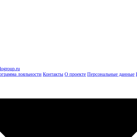
logroup.ru
ограмма лояльности
Контакты
О проекте
Персональные данные
кс и премиум