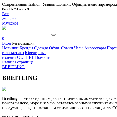
Современный fashion. Умный шопинг. Официальная партнерска
8-800-250-31-30
Все
Женское
Мужское
0
Вход
Регистрация
Новинки
Бренды
Одежда
Обувь
Сумки
Часы
Аксессуары
Парф
и косметика
Ювелирные
изделия
OUTLET
Новости
Главная страница
BREITLING
BREITLING
Breitling
— это энергия скорости и точность, доведённая до с
покоряли небо, море и землю, оставаясь верными спутниками п
продумана, каждый механизм сертифицирован по стандарту CO
читать полностью ▼